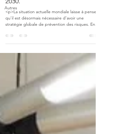
2030.
Autres
<p>La situation actuelle mondiale laisse à penser
qu’il est désormais nécessaire d’avoir une
stratégie globale de prévention des risques. En
effet, la pandémie de COVID-19 nous a montré
qu’il était essentiel de se préparer à toutes sortes
de risques. Le Bureau des Nations-Unies pour la
réduction des risques de catastrophes (UNDRR) a
mis en place [&hellip;]</p>