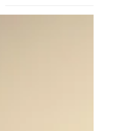
Résilience France Collectivités®. La cérémonie de
remise du label a été l&rsquo;occasion pour les
différents acteurs territoriaux de la gestion des
risques de se rencontrer et d&rsquo;échanger sur
les problématiques actuelles [&hellip;]</p>