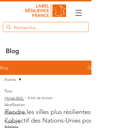
Blog
Blog
Autres
Tous
16 mai 2023
8 min de lecture
Cérémonie
labellisation
Rendre les villes plus résilientes :
Événements
l’objectif des Nations-Unies pour
Rapports
& bilans