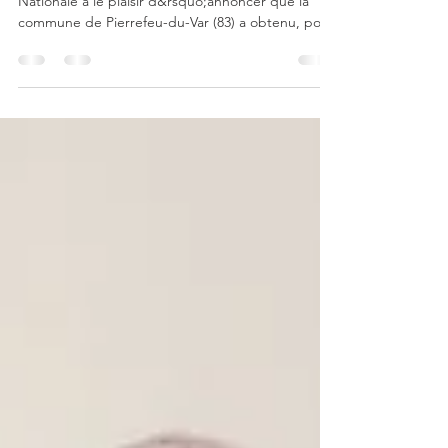
Pierrefeu-du-Var obtient le label
avec 3 étoiles !
<p>Le Haut Comité Français pour la Résilience
Nationale a le plaisir d&rsquo;annoncer que la
commune de Pierrefeu-du-Var (83) a obtenu, pour
la première fois, la labellisation Résilience France
Collectivités avec 3 étoiles. Cette reconnaissance
atteste de l&rsquo;engagement de la ville et de
ses élus en faveur de la résilience et de leur
capacité à faire [&hellip;]</p>